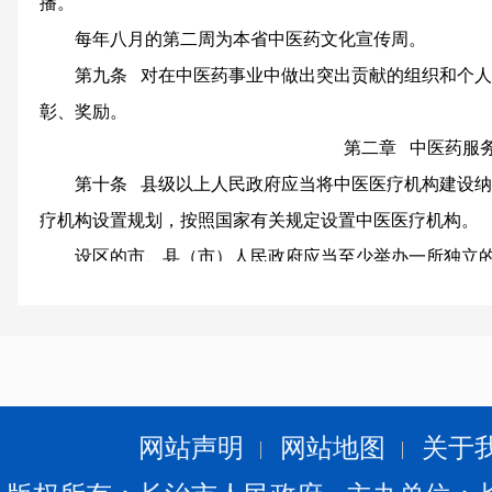
播。
每年八月的第二周为本省中医药文化宣传周。
第九条 对在中医药事业中做出突出贡献的组织和个
彰、奖励。
第二章 中医药服
第十条 县级以上人民政府应当将中医医疗机构建设
疗机构设置规划，按照国家有关规定设置中医医疗机构。
设区的市、县（市）人民政府应当至少举办一所独立
合并、撤销政府举办的中医医疗机构或者改变其中医
府中医药主管部门的意见。
对社会力量举办只提供传统中医药服务的中医门诊部
划和医疗机构设置规划不作布局限制。
第十一条 政府举办的综合医院、妇幼保健机构、传
网站声明
网站地图
关于
院，应当设置中医药科室，并建立中西医结合医疗模式和