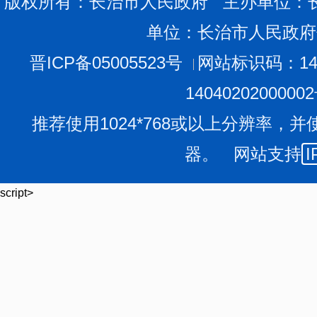
版权所有：长治市人民政府 主办单位：
政府举办的综合医院，中医床位数比例不低于医院标
单位：长治市人民政府
第十二条 县级以上人民政府应当支持政府举办的中
体；鼓励社会力量举办的中医医疗机构参与中医医疗联合
晋ICP备05005523号
网站标识码：140
支持有条件的中医医疗机构创建国家级、省级中医类
1404020200000
第十三条 社区卫生服务中心、乡镇卫生院应当按照
推荐使用1024*768或以上分辨率，并
社区卫生服务中心、乡镇卫生院、社区卫生服务站、
器。 网站支持
I
规范提供中医药服务。
鼓励有资质的中医专业技术人员开办中医门诊部、诊
script>
第十四条 支持中医医疗机构开展中医健康咨询评估
务。
政府举办的二级以上中医医疗机构应当设立中医治未
第十五条 中医医疗机构从事诊疗活动和健康管理服
术，发挥中医药在疾病治疗、康复和治未病等方面的优势
中医医院应当保证医疗质量和安全，与综合医院共同