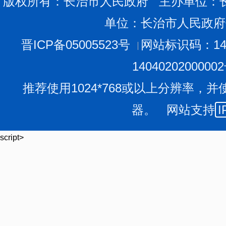
版权所有：长治市人民政府 主办单位：
产、销售为一体的企业。
单位：长治市人民政府
龙头舞动，集群发展。全市培育发展中药材生产加工企业
级现代农业产业园1个、省市中药材产业示范园区37个，
晋ICP备05005523号
网站标识码：140
源、药茶、中药化妆品等为主的9大类500余种产品。上党
1404020200000
参注射液、正来潞党参口服液入选国家卫健委疗效独特中
推荐使用1024*768或以上分辨率，并
台全面投入运行，上党中药材专业镇入选全省首批10个重
器。 网站支持
I
历史尘封中的淡淡药香正凝聚成浓郁芬芳，进一步擦
10月28日早上7时30分，60多岁的王佐明来到市中
script>
时，等候的病人已经排起了长队。
来不及和大家一一打招呼，匆匆换上白大褂，王佐明
开药，他一刻没闲。到中午11时，已有30位病人进来就诊
作为山西省名中医、中研附院心肾科创始人，王佐明创
上党独特的中医流派。
杏林传承，筑牢根基。