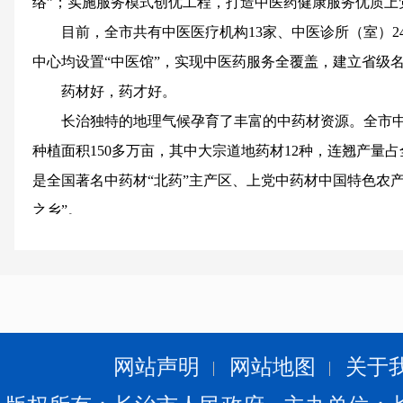
络”；实施服务模式创优工程，打造中医药健康服务优质上
目前，全市共有中医医疗机构13家、中医诊所（室）2
中心均设置“中医馆”，实现中医药服务全覆盖，建立省级名
药材好，药才好。
长治独特的地理气候孕育了丰富的中药材资源。全市中药
种植面积150多万亩，其中大宗道地药材12种，连翘产量占
是全国著名中药材“北药”主产区、上党中药材中国特色农
之乡”。
如何牢牢把握自然禀赋优势，把宝贵财富继承好、发
做道地药材，开振兴良方。
在平顺县，“党参一条沟”声名远扬。依托丰富的中药
平顺潞党参、连翘等道地药材资源禀赋，高标准、高起点
走进上党区精草灵根食品开发有限公司生产车间，浓
网站声明
网站地图
关于
选原料，将熬制好的药材进行过滤。这是一家集中药材种