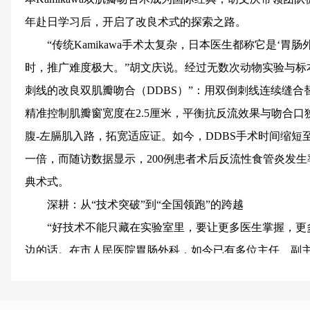
年赴日学习后，开启了改良术式的探索之路。
“传统Kamikawa手术太复杂，日本医生都称它是‘胃
时，推广难度极大。”胡文庆说。经过无数次动物实验与标
刺线的改良双肌瓣吻合（DDBS）”：用双倒刺线连续缝
精准控制肌瓣窗宽度在2.5厘米，平衡抗反流效果与吻合
腹-左膈肌入路，拓宽适应证。如今，DDBS手术时间缩短
一倍，而随访数据显示，200例患者术后反流性食管炎发生
典术式。
深耕：从“技术突破”到“全国领跑”的跨越
“好技术不能只藏在实验室里，要让更多医生掌握，更
边的话。在市人民医院胃肠外科，如今已有多位主任、副主
手术量稳居全省前列，单体中心DDBS手术例数连续多年
成绩的背后，是团队10余年来的持续深耕：每年举办