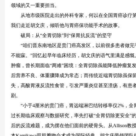
领域的又一重要担当。
从地市级医院走出的外科专家，何以在全国胃癌诊疗
我们走近胡文庆，倾听他与胃癌保功能手术的故事。
破局：从“全胃切除”到“保胃抗反流”的坚守
“咱们晋东南地区是贲门癌高发区，以前很多患者做完
不能寐。”回忆起早年临床经历，胡文庆的语气里满是感慨
肿瘤，曾长期面临“两难”困境：全胃切除虽能降低肿瘤复
后营养不良、体重骤降成为常态；而传统近端胃切除虽保留
失，高酸胃液反流性食管，引发严重炎症甚至溃疡，有患
剧。
“小于4厘米的贲门癌，胃远端淋巴结转移率仅2%，全
过长期临床观察与数据研究，率先打破“全胃切除更安全”
后的反流难题，成为摆在他们面前的硬骨头。从Allison教
本Kamikawa双肌瓣吻合术成为国际经典，胡文庆带领团队