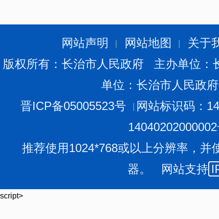
院专家前来学习；在希腊、意大利等国际外科年会上分享
可；发表核心期刊论文数10篇，牵头制定《近端胃切除消化
版），为行业提供“中国方案”。
网站声明
网站地图
关于
“去年有位70岁的大爷，术后3个月就能下地干农活，
版权所有：长治市人民政府 主办单位：
香、睡觉稳，恢复得很好’。”这样的患者反馈，让胡文庆
单位：长治市人民政府
如今，DDBS技术已辐射全国多个省市，越来越多医生
师协会外科医师年会上，胡文庆作《肌瓣吻合的历程与发
晋ICP备05005523号
网站标识码：140
演进史，既包含国际前沿动态，更融入中国团队的原创成
1404020200000
后消化道重建领域，已从“跟跑”迈入“并行乃至领跑”的新
推荐使用1024*768或以上分辨率，并
“从拱桥式单肌瓣到U形肌瓣吻合，中国学者的原创术
器。 网站支持
I
患者的福音。”胡文庆说。目前，他正牵头开展全国多中心
心医院，对比DDBS与其他抗反流术式的长期疗效。“这
script>
多中心随机对照研究，数据出来后，能为全球胃癌诊疗提供
担当：从“学科引领”到“守护民生”的初心