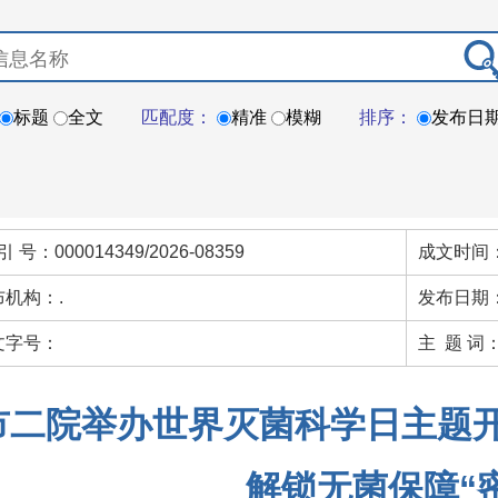
标题
全文
匹配度：
精准
模糊
排序：
发布日
引 号：000014349/2026-08359
成文时间：
布机构：.
发布日期：
文字号：
主 题 词
市二院举办世界灭菌科学日主题开
解锁无菌保障“