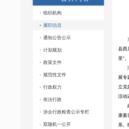
组织机构
履职信息
通知公告公示
县西
计划规划
里”
政策文件
规范性文件
展专
立克
行政权力
活动
依法行政
涉企行政检查公示专栏
康素
双随机一公开
系。