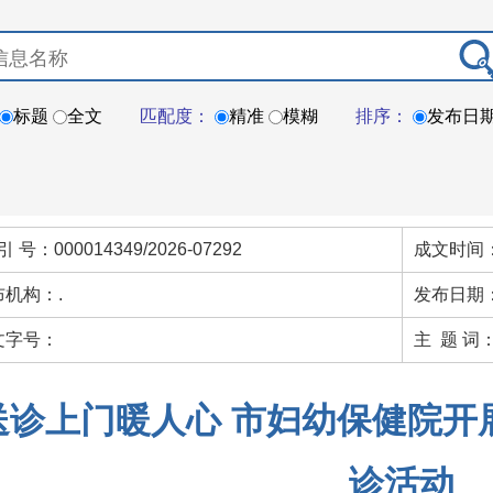
标题
全文
匹配度：
精准
模糊
排序：
发布日
引 号：000014349/2026-07292
成文时间：
布机构：.
发布日期：
文字号：
主 题 词
送诊上门暖人心 市妇幼保健院开
诊活动