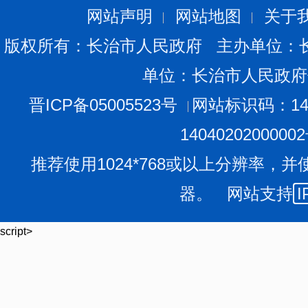
网站声明
网站地图
关于
版权所有：长治市人民政府 主办单位：
单位：长治市人民政府
晋ICP备05005523号
网站标识码：140
1404020200000
推荐使用1024*768或以上分辨率，并
器。 网站支持
I
script>
危急时刻挺身而出 守护生
除了街头科普，范潞霞曾多次在危急时刻挺身而出，参
楼，救下一名因家庭琐事想不开、半个身子悬在四楼窗外