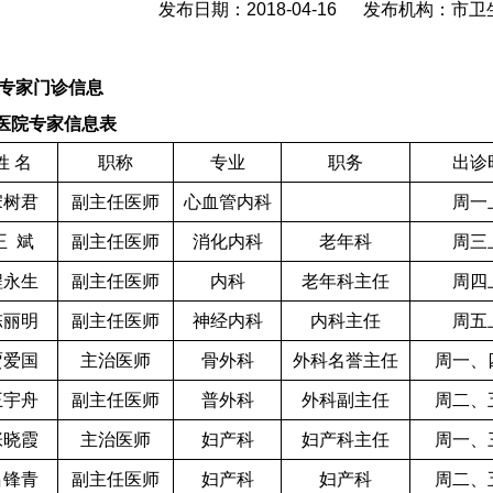
发布日期：2018-04-16 发布机构：市
专家门诊信息
医院专家信息表
姓 名
职称
专业
职务
出诊
宋树君
副主任医师
心血管内科
周一
王 斌
副主任医师
消化内科
老年科
周三
程永生
副主任医师
内科
老年科主任
周四
陈丽明
副主任医师
神经内科
内科主任
周五
贾爱国
主治医师
骨外科
外科名誉主任
周一、
王宇舟
副主任医师
普外科
外科副主任
周二、
张晓霞
主治医师
妇产科
妇产科主任
周一、
吕锋青
副主任医师
妇产科
妇产科
周二、