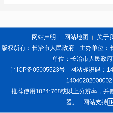
求，对文件要求的工作任务进行了信息公开。
1.
着力加强解读回应。
2018
年共发布解读信息
8
条，涉
摩擦、自由贸易协定、电子商务与物流等方面。
2.
着力推进政务公开平台建设。协助市政府建设集约
余条信息逐一导入新网站；在微信公众平台对局机关政务
网站声明
网站地图
关于
升服务水平，全年共推送政务信息信息
96
条。
版权所有：长治市人民政府 主办单位：
五、政府信息依申请公开办理情况
单位：长治市人民政府
2018
年，市商务局在信息公开工作中，根据“条例”
时进行了公开。只要有公众申请的，我们会确保按规定及
晋ICP备05005523号
网站标识码：140
请公开信息。
1404020200000
六、行政复议和行政诉讼的情况
推荐使用1024*768或以上分辨率，并
2018
年，市商务局没有出现任何因政府信息公开而引
器。 网站支持
I
的情况。
七、政府信息公开工作存在的主要问题和改进措施