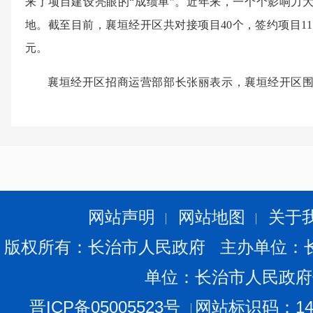
来了项目建设亮眼的“成绩单”。近年来，一个个影响力
地。截至目前，襄垣经开区共对接项目40个，签约项目11个
元。
襄垣经开区招商运营部部长张丽表示，襄垣经开区
务，实施“领导包联、部门包抓、专人包干”的三级包抓责
调型”三类“金牌管家”服务机制，构建从项目招引准入、
期、全覆盖的政务服务新格局，真正做到企业“零跑腿”、
地、快建设、快投产。（襄垣经济技术开发区）
网站声明
网站地图
关于
版权所有：长治市人民政府 主办单位：
单位：长治市人民政府
晋ICP备05005523号
网站标识码：140