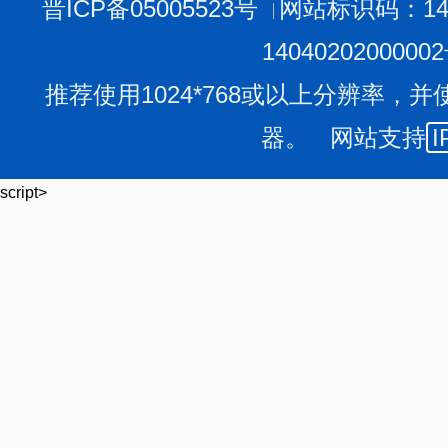
情况及覆盖率（尤其是
年用水量
1
万立方米及以上的工业
晋ICP备05005523号
网站标识码：140
公共供水管网内用户
）；对辖区内无证取水户、超计划用
1404020200000
管处置情况，对非法取水量是否已纳入用水量全口径统计
推荐使用1024*768或以上分辨率，并
节水评价登记、定额执行管理及对标达标情况，重点抽查
器。 网站支持
I
工业用水大户）、高等学校、县城以上公共供水企业等重
年用水台账及计量设施，了解其主要用水环节和节水措施
script>
许可（定额）下达用水计划，是否超计划用水及缴纳水资
合格等情况；对其存在的问题提出监管意见；
六
是
查看
相
括节水达标建设领导组成立、实施方案编制、印证资料整
节水资金建设进度、节水管理制度建设和执行、节水载体
检查，存在问题及采取的措施；
七
是查看部分县级节水监
题的整改情况，对整改情况进行
“
回头看
”
，特别是中央、
果。
通过百日监管行动，
实现
年用水量
1
万立方米及以