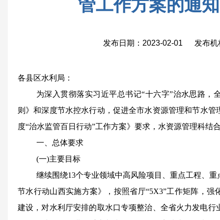
管工作方案的通知
发布日期：2023-02-01 发布
各县区水利局：
为深入贯彻落实习近平总书记
“
十六字
”
治水思路，
则
》和深度节水控水行动，
促进全市水资源管理和节水管
度
“
治水监管百日行动
”
工作方案》
要求
，
水资源管理科结
一、总体要求
(
一
)
主要目标
继续围绕
13
个专业领域中高风险项目、重点工程、重
节水行动山西实施方案》，
按照
省
厅
“5
X
3”
工作矩阵，
强
建设，
对水利厅
安排的取水口专项整治、全省
火力发电行