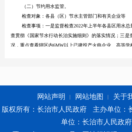
（二）节约用水监管。
检查对象：各
县（区）
节水主管部门
和有关企业等
检查事项：
一是
监督
检查
2022
年上半年
各
县区
用水总
查贯彻《
国家节水行动
长治实施细则》
的落实情况
；三是
况，重点查看
辖区内
6MW
以上已建投产火电企业、高等学
水户的计划用水和定额对标达标情况；
四是检查
2022
年节
和进展；五是检查重点用水户水平衡测试开展情况；六是
展情况
；
七是
检查在建节水工程项目是否存在违法分包转
具体内容：
一是抽查部分
县区
2022
年上半年用水指标
县区
履行辖区内节水行动牵头责任和监管职责情况，采取
网站声明
网站地图
关于
抓落实情况；三是
抽
查
部分县区
企业取水许可证办理
、企
版权所有：长治市人民政府 主办单位：
整治情况
；四是
查看县级计划用水管理工作台账，包括年
单位：长治市人民政府
下达及台账情况，掌握辖区内现有取水许可户、重点监控