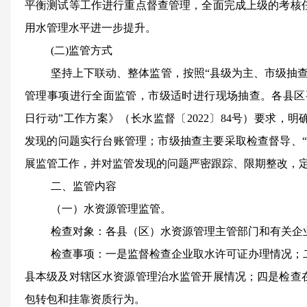
平衡测试
等工作进行重点督查管理，全面完成上级的考核
用水
管理水平进一步提升。
(
二
)
监管方式
坚持上下联动、整体监管，按照
“
县级为主、市级抽
管理
事项进行全面监管，市级适时进行现场抽查。各县区
日行动
”
工作方案
》
（长水监
督〔
2022
〕
84
号
）要求，明
发现的问题实行台账管理；市级抽查主要
采取
检查督导
、
“
展监管工作，并
对监管发现的问题严密跟踪、限期整改，
二、
监管
内容
（一）水资源管理监管。
检查对象：各
县（区）水资源管理
主管部门
和有关企
检查事项：
一是
监督
检查企业取水许可证办理情况；
县
本级及对
辖区水资源管理
治水监管
开展情况
；四是检查
包转包和挂靠资质行为
。