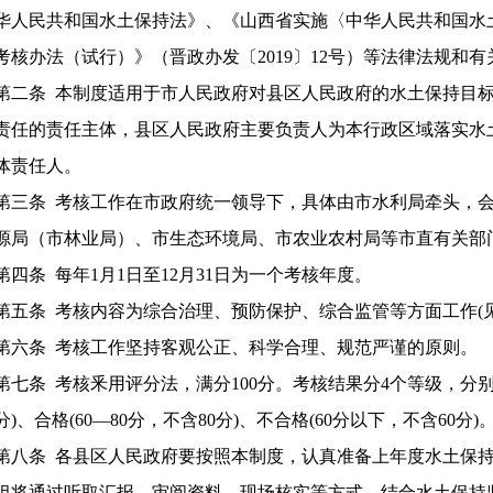
华人民共和国水土保持法》、《山西省实施〈中华人民共和国水
考核办法（试行）》（晋政办发〔2019〕12号）等法律法规和
条 本制度适用于市人民政府对县区人民政府的水土保持目标
责任的责任主体，县区人民政府主要负责人为本行政区域落实水
体责任人。
条 考核工作在市政府统一领导下，具体由市水利局牵头，会
源局（市林业局）、市生态环境局、市农业农村局等市直有关部门
条 每年1月1日至12月31日为一个考核年度。
条 考核内容为综合治理、预防保护、综合监管等方面工作(见
条 考核工作坚持客观公正、科学合理、规范严谨的原则。
条 考核釆用评分法，满分100分。考核结果分4个等级，分别为优
分)、合格(60—80分，不含80分)、不合格(60分以下，不含60分)
条 各县区人民政府要按照本制度，认真准备上年度水土保持
组将通过听取汇报、审阅资料、现场核实等方式，结合水土保持