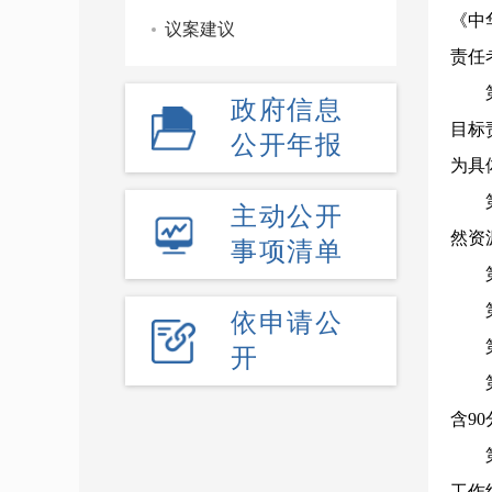
《中
议案建议
责任
第二
政府信息
目标
公开年报
为具
第三
主动公开
然资
事项清单
第四
第五
依申请公
第六
开
第七
含90
第八
工作