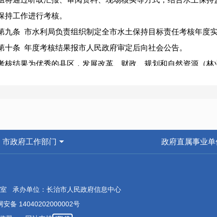
保持工作进行考核。
条 市水利局负责组织制定全市水土保持目标责任考核年度实
条 年度考核结果报市人民政府审定后向社会公告。
结果为优秀的县区，发展改革、财政、规划和自然资源（林业
相关项目及资金安排上予以优先考虑。
结果为不合格的县区，有关领导干部不得参加年度评奖，不
结果为不合格的县区人民政府应在考核结果公布后1个月内向
措施，并在年内完成整改。整改不到位的，市人民政府将予以约
市政府工作部门
政府直属事业单
一条 本制度自印发之日起实施。
：长治市水土保持目标责任考核评分表
室 承办单位：长治市人民政府信息中心
安备 14040202000002号