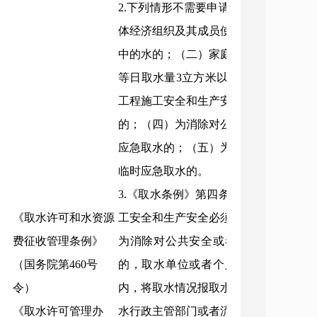
2.下列情形不需要申请领取取水许可证
体经济组织及其成员使用本集体经济组
中的水的；（二）家庭生活和零星散养
等日取水量3立方米以下的；（三）为
工程施工安全和生产安全必须进行临时
的；（四）为消除对公共安全或者公共
应急取水的；（五）为农业抗旱和维护
临时应急取水的。
3.《取水条例》第四条规定的为保障矿
《取水许可和水资源
工安全和生产安全必须进行临时应急取
费征收管理条例》
为消除对公共安全或者公共利益的危
（国务院第460号
的，取水单位或者个人应当在危险排除
令）
内，将取水情况报取水口所在地县级以
《取水许可管理办
水行政主管部门或者流域管理机构备案