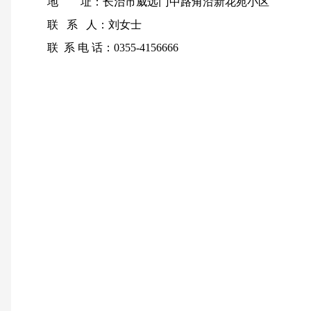
地
址：长治市威远门中路角沿新花苑小区
联
系
人：刘女士
联
系 电 话：
0355-4156666