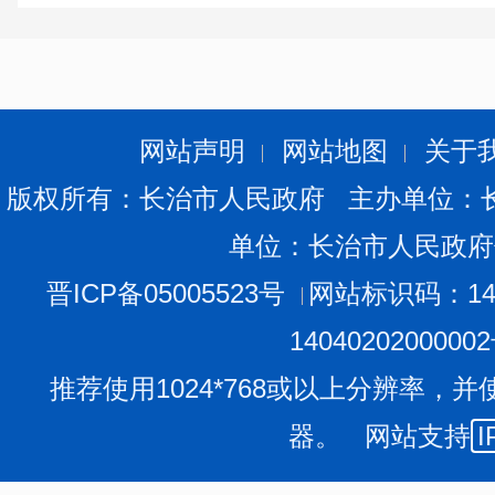
件28件，对法治政府创建、法治督察、法治理论研究、法
安排部署。二是市委常委会专题听取法治建设工作汇报
组、委员会办公室以及“一办四组”联络员会议、全市法治
各部门法治建设工作合力。三是扎实开展中央依法治国办
网站声明
网站地图
关于
开展实地督导“回头看”，目前，年度整改任务已全面完成
版权所有：长治市人民政府 主办单位：
输执法领域突出问题专项整治，实地走访38家交通运输部
单位：长治市人民政府
130宗行政处罚案卷进行集中评查，下发问题清单督促整
进法治建设第一责任人职责清单，修订全市法治建设考核办
晋ICP备05005523号
网站标识码：140
察和党政主要负责人专题述法工作，选聘市级法治督察员3
1404020200000
和“听、查、谈、考”督察方式，推动“督考一体”工作机
推荐使用1024*768或以上分辨率，并
建立“一办四组”联络员和信息简报通报制度，每月定期编
器。 网站支持
I
依法治市工作内部情况通报》，目前已累计编发29期。
（三）法治化营商环境持续优化。一是组建法治护航