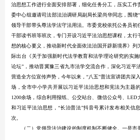
治思想工作进行全面安排部署，细化任务分工，压实工作
委中心组邀请司法部法治调研局副局长梁尚华同志，围绕“
领导干部带头尊法学法守法用法。市委党校依托公务员初
干部读书班等班次，专门开设习近平法治思想课程，太行
想的核心要义，推动新时代全面依法治国开辟新境界》列
际出台《关于加强新时代法学教育和法学理论研究的实施
论坛”，推动晋冀豫三省九市法学交流合作，深化习近平
营造全方位宣传声势，今年以来，“八五”普法宣讲团共深入
场，全市中小学共开展以习近平法治思想和宪法为主题
1200余场，综合利用报纸、公交站台、微信公众号、LE
和习近平法治思想，“长治普法”抖音号累计发布相关信息1
次。
（二）党领导法治建设的制度机制不断健全。一是市
筹协调职能作用，认真贯彻落实法治建设“一规划两纲要”