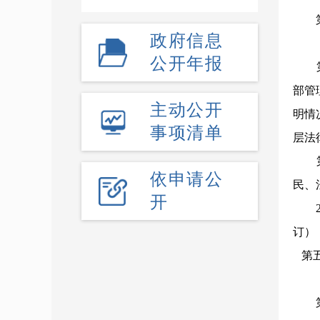
政府信息
公开年报
部管
主动公开
明情
事项清单
层法
依申请公
民、
开
第