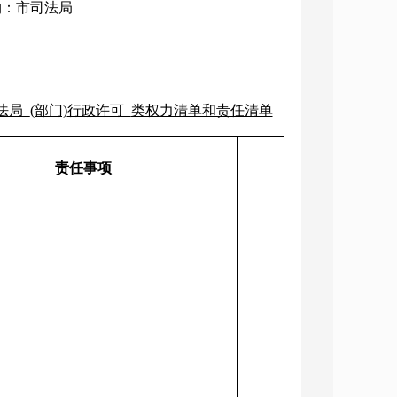
机构：市司法局
法局
(部门)
行政许可
类权力清单和责任清单
责任事项