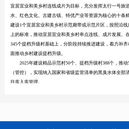
宜居宜业和美乡村连线成片为目标，充分发挥太行一号旅
水、红色文化、古建古镇、特优产业等资源为核心的十条
建设1个宜居宜业和美乡村示范廊带或示范片区，按照沿线
上的标准，推动宜居宜业和美乡村串点连线、成片发展。在2
345个提档升级村基础上，分阶段持续推进建设，着力补
面推动乡村建设提档升级。
2025年建设精品示范村50个、提档升级村388个，推
（管控），实现纳入国家和省级监管清单的黑臭水体全部
目库入库管理。
2026年建设精品示范村50个、提档升级村400个，推
治理（管控），完成农村人居环境整治提升五年行动任务
乡村建设项目库实现项目高效管理及资源优化配置。
2027年建设精品示范村51个、提档升级村400个，至2