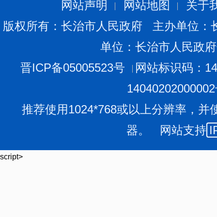
个、提档升级村1500个，所有行政村达到环境整治村标准
网站声明
网站地图
关于
提升至65%以上，黑臭水体建立长效管控机制，实现动态
版权所有：长治市人民政府 主办单位：
片的发展格局。
单位：长治市人民政府
二、重点任务
按照建设宜居宜业和美乡村要求，坚持“清拆改种建”五
晋ICP备05005523号
网站标识码：140
动，分类推进“拆”违治乱，统筹推进改垃圾、改污水、改厕
1404020200000
绿，“建”立健全农村人居环境管护等和美乡村建设长效机
推荐使用1024*768或以上分辨率，并
（一）深入推进村庄清洁行动
器。 网站支持
I
1.清理农村生活垃圾。聚焦交通沿线、田间地头、村
清理积存建筑垃圾和生活垃圾，实现交通沿线及村庄内外
script>
2.清理村内河渠。清理村内塘沟、河渠积蓄垃圾，清
渠道边坡及沿线淤泥杂物堆积、杂草丛生等影响村容村貌
加固修缮，确保河渠畅通、环境整洁。
3.清理农业生产废弃物。以田埂地畔、河流沟渠为重