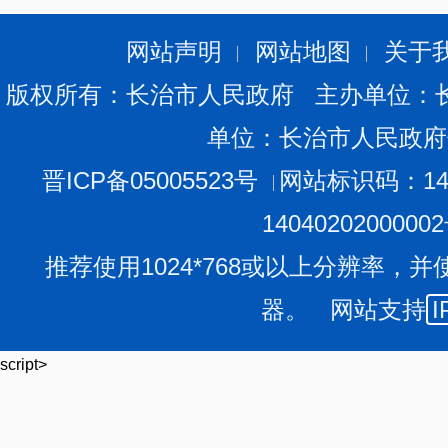
1.分散供养照料护理标准（每人每月）
分别是经济困难失能老年人护理补贴标准100元的1倍、2
网站声明
网站地图
关于
自理标准200元、全护理标准300元。
版权所有：长治市人民政府 主办单位：
2.集中供养照料护理标准（每人每月）
单位：长治市人民政府
分别是当地最低工资标准的10%、25%、50%。
（1）全自理标准（每人每月）
晋ICP备05005523号
网站标识码：140
潞州区170元、上党区150元、潞城区160元、屯留区150
1404020200000
黎城县140元、平顺县140元、沁源县150元、沁县140元、
推荐使用1024*768或以上分辨率，并
（2）半自理标准（每人每月）
器。 网站支持
I
潞州区425元、上党区375元、潞城区400元、屯留区375
黎城县350元、平顺县350元、沁源县375元、沁县350元、
script>
（3）全护理标准（每人每月）
潞州区850元、上党区750元、潞城区800元、屯留区750
黎城县700元、平顺县700元、沁源县750元、沁县700元、