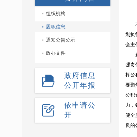
组织机构
履职信息
划执
通知公告公示
会主
政办文件
强责
政府信息
挥公
公开年报
要聚
公积
依申请公
力，
开
健全
良的