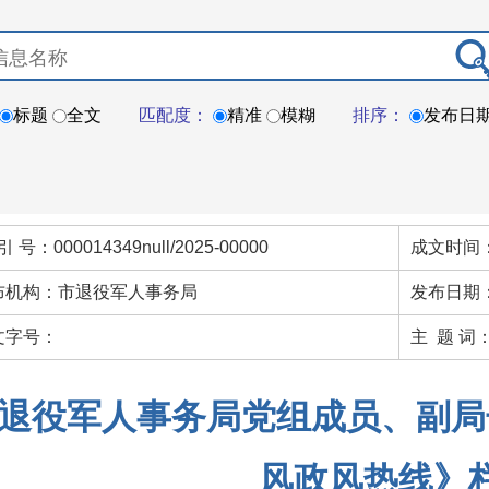
标题
全文
匹配度：
精准
模糊
排序：
发布日
引 号：000014349null/2025-00000
成文时间：
布机构：市退役军人事务局
发布日期：
文字号：
主 题 词
退役军人事务局党组成员、副局
风政风热线》