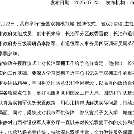
发布日期：2025-07-23 发布机构
7月22日，我市举行“全国双拥模范城”授牌仪式。省双拥办副
市政府党组成员、副市长朱静，长治军分区政委雷俊，长治市退
市政府办三级调研员李路军、市退役军人事务局四级调研员周革
李鹏参加。
梁铁政在授牌仪式上对长治双拥工作给予充分肯定，
他指出，长
实的工作基础。要深入学习贯彻习近平总书记关于双拥工作的重
重要讲话精神，牢固树立国防意识和全局观念，以高度的政治自
实各项重点任务，更好地服务党和国家工作大局、国防和军队建
认真落实拥军优抚安置政策，用心用情帮助解决实际问题，持续
局面。同时，
梁铁政
对我市军供保障、部队官兵子女入学、城连
朱静对山西省退役军人事务厅一直以来对长治双拥工作的支持和
任，传承弘扬光荣传统，持续深化双拥共建，全力做好服务保障