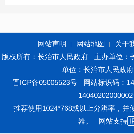
2017年度我局无依申请公开政府信息。
五、咨询处理情况
2017年共受理网上咨询和12333咨询31462余件，
考工作方面，能够及时答复的给予明确答复，不能及时答
见后，给予答复。
网站声明
网站地图
关于
六、行政复议和行政诉讼情况
版权所有：长治市人民政府 主办单位：
2017年，我局共受理行政复议及行政诉讼35起，主
单位：长治市人民政府
20起（维持具体行政行为15起，正在办理5起），行政诉
讼请求12起，正在办理3起）。
晋ICP备05005523号
网站标识码：140
七、政府信息公开支出与收费情况
1404020200000
2017年，我局在进行政务信息公开工作中，没有收
推荐使用1024*768或以上分辨率，并
八、存在的主要问题及改进措施
器。 网站支持
I
2017年，我局政府信息公开工作，有长足发展，但
距。如公开内容有待进一步深化、公开形式有待进一步完