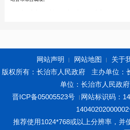
综合成绩合格线根据《山西省2026年事业单位公开招聘
业生“三支一扶”计划选拔招募公告》规定确定。
五、注意事项
(一)考生报到时须携带本人身份证原件和笔试准考证。
网站声明
网站地图
关于
(二)请考生认真核实所报岗位对应面试组别、报到时间
版权所有：长治市人民政府 主办单位：
行车路线,面试当天按照规定时间到达考点按组报到,迟到1
格,禁止入场。
单位：长治市人民政府
(三)考生不准携带任何书籍资料、手机、电子智能设
晋ICP备05005523号
网站标识码：140
室和考场,已带入考点的须按要求统一存放;衣着工整,不得
1404020200000
饰等有明显标志的饰物;不得透露和身份相关的任何信息。
推荐使用1024*768或以上分辨率，并
(四)考生在候考期间须保持安静,服从管理。面试结束