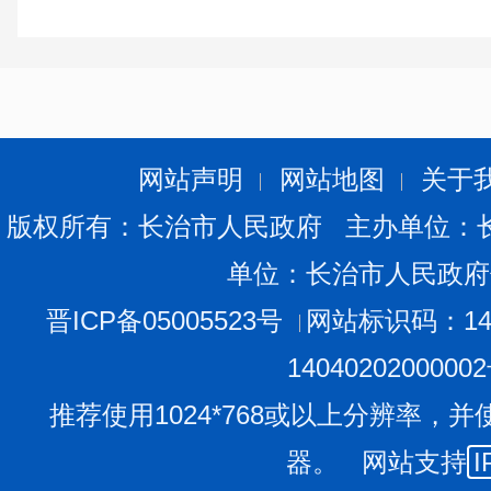
五、注意事项
(一)考生报到时须携带本人身份证原件。
(二)请考生认真核实所报岗位对应面试组别,并提前熟
范高等专科学校面积较大,请务必认准东门入口),面试当天
网站声明
网站地图
关于
迟到10分钟及以上的视为自动放弃面试资格,禁止入场。
版权所有：长治市人民政府 主办单位：
(三)考生不准携带任何书籍资料、手机、电子智能设
单位：长治市人民政府
和考场,已带入考点的须按要求统一存放;衣着要工整,不得
饰等有明显标志的饰物;不得透露和身份相关的任何信息。
晋ICP备05005523号
网站标识码：140
(四)考生在候考期间须保持安静,听从安排。面试结束
1404020200000
乱面试现场秩序,不服从管理的考生,将进行严肃处理。
推荐使用1024*768或以上分辨率，并
附件:
长治市2025年事业单位公开招聘补充招聘面试
器。 网站支持
I