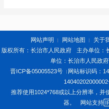
2.在符合专业等其他条件的前提下,技工院校预备技师
为大学本科的岗位,高级工班毕业生可报名应聘学历要求为
3.《岗位表》资格条件中的专业要求,参考教育部普
业目录以及技工院校专业目录设置。历次本科专业目录调
网站声明
网站地图
关于
整、专业学位领域调整前的专业,由负责资格审查部门按照
版权所有：长治市人民政府 主办单位：
所学专业未列在目录中的(包括高校自主设置的研究生专业
历学位的专业等),由负责资格审查部门进行认定。
单位：长治市人民政府
不得报名应聘的主要情形:
晋ICP备05005523号
网站标识码：140
1.现役军人和在读的非应届毕业生不能报考 (其中,非
1404020200000
以原取得的专科、本科或研究生学历、学位证书报考);
推荐使用1024*768或以上分辨率，并
2.因犯罪受过刑事处罚的、被开除中国共产党党籍和公
器。 网站支持
I
纪、政纪处分的人员,不能报考;