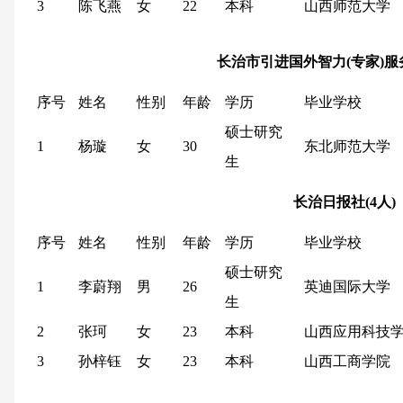
3
陈飞燕
女
22
本科
山西师范大学
长治市引进国外智力(专家)服
序号
姓名
性别
年龄
学历
毕业学校
硕士研究
1
杨璇
女
30
东北师范大学
生
长治日报社
(
4
人)
序号
姓名
性别
年龄
学历
毕业学校
硕士研究
1
李蔚翔
男
26
英迪国际大学
生
2
张珂
女
23
本科
山西应用科技
3
孙梓钰
女
23
本科
山西工商学院