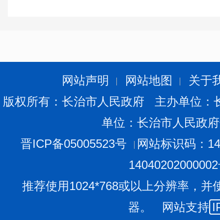
4
陈梓雯
女
23
本科
山西财经大学
长治市社会保险中心(
序号
姓名
性别
年龄
学历
毕业学校
1
郭钰梦
女
24
本科
山西应用科技
网站声明
网站地图
关于
2
呼雨梦
女
23
本科
山西科技学院
版权所有：长治市人民政府 主办单位：
3
马佳洋
女
22
本科
太原工业学院
4
薛文昱
女
24
本科
山西大学
单位：长治市人民政府
5
甄子涵
男
23
本科
山西大学
晋ICP备05005523号
网站标识码：140
6
程磊祺
男
24
本科
太原学院
1404020200000
长治市综合检验检测中
推荐使用1024*768或以上分辨率，并
序号
姓名
性别
年龄
学历
毕业学校
器。 网站支持
I
1
史函煜
男
23
本科
景德镇陶瓷大