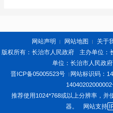
习补贴机会。
见习单位为见习人员按月发放不低于当地最低工资标准
当地最低工资标准60%的就业见习补贴。同时见习单位在
害保险,保额需与我省工伤保险工亡赔付标准大致相同,每份保
网站声明
网站地图
关于
20元的标准累计发放)。
版权所有：长治市人民政府 主办单位：
四、报名流程
单位：长治市人民政府
1、线下对接
晋ICP备05005523号
网站标识码：140
本次征集见习人员采取现场对接方式。有意向者请于5
原件及个人简历到长治市人力资源和社会保障局一楼大厅
1404020200000
推荐使用1024*768或以上分辨率，并
2、线上申请
器。 网站支持
I
与见习单位达成意向后见习人员自行登录“山西省人社