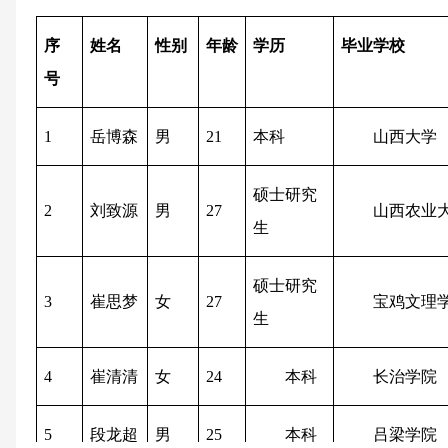
序
姓名
性别
年龄
学历
毕业学校
号
1
岳博森
男
21
本科
山西大学
硕士研究
2
刘致源
男
27
山西农业
生
硕士研究
3
崔思梦
女
27
宝鸡文理
生
4
崔清清
女
24
本科
长治学院
5
段龙超
男
25
本科
吕梁学院