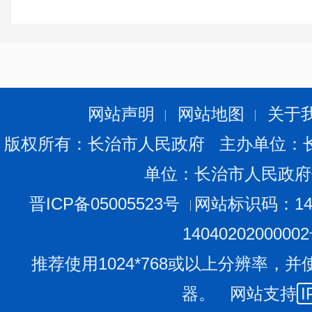
山西晋中
6
李林
男
24
本科
院
长治市民政局(
2
人)
网站声明
网站地图
关于
序
姓名
性别
年龄
学历
毕业学校
版权所有：长治市人民政府 主办单位：
号
单位：长治市人民政府
硕士研究
晋ICP备05005523号
网站标识码：140
1
王超群
女
28
重庆工商
生
1404020200000
推荐使用1024*768或以上分辨率，并
2
常乐馨
女
23
本科
山西工商
器。 网站支持
I
长治市人事人才发展中