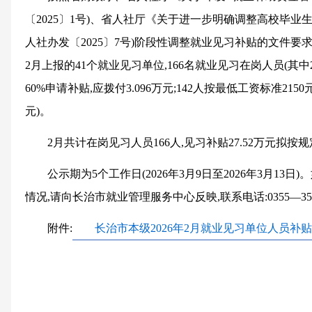
〔20
2
5
〕
1
号)
、省人社厅
《关于进一步明确调整高校毕业生
人社办发〔2025〕7号)阶段性调整就业见习补贴的文件要
2
月
上报
的
41
个就业见习单位
,
166
名就业见习在岗人员(其中
60%申请补贴,应拨付
3.096
万元;
142
人按最低工资标准2150
元)。
2
月共计在岗见习人员
166
人,见习补贴
27.52
万元拟按规
公示期
为
5
个工作日
(202
6
年
3
月
9
日至202
6
年
3
月
13
日)。
情况,请向长治市就业管理服务中心反映,联系电话:0355—355
附件:
长治市本级2026年2月就业见习单位人员补贴明细