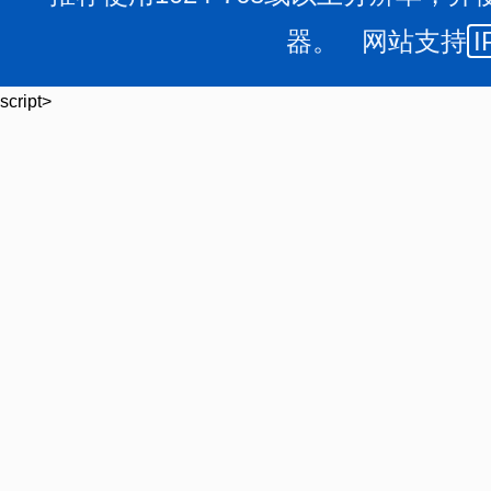
2、线上申请
器。 网站支持
I
与见习单位达成意向后见习人员自行登录“山西省人社
script>
台”http://218.26.86.218:8099/portal-online/#/mod
操作流程可查看《附件2:个人申请就业见习办理流程》
注:见习人员申请注册时在“业务办理归属地”一栏时务
为2026.4.1----截止日期2027.3.31。
3、网上申请见习人员之前需先办理《就业创业登记证
员登记为求职或未就业状态;以16--24岁城乡失业青年参
过(养老、医疗、工伤、失业)任一项且处于中断缴费状态,
习。具体操作流程如下:
线上:求职状态:山西省人社一体化公共服务平台→求职
失业状态:12333小程序→服务→就业创业→失业登记