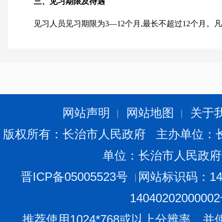
三、见习期限及待遇
见习人员见习期限为3—12个月,最长不超过12个月
习补贴机会。
见习单位为见习人员按月发放不低于当地最低工资标准
当地最低工资标准60%的就业见习补贴。同时见习单位在
害保险,保额需与我省工伤保险工亡赔付标准大致相同,每份保
网站声明
网站地图
关于
20元的标准累计发放)。
版权所有：长治市人民政府 主办单位：
四、报名流程
单位：长治市人民政府
1、线下对接
晋ICP备05005523号
网站标识码：140
本次征集见习人员采取现场对接方式。有意向者请于2月
证、毕业证原件及个人简历到长治市八一广场“就业见习专
1404020200000
位)”与就业见习单位进行现场对接。
推荐使用1024*768或以上分辨率，并