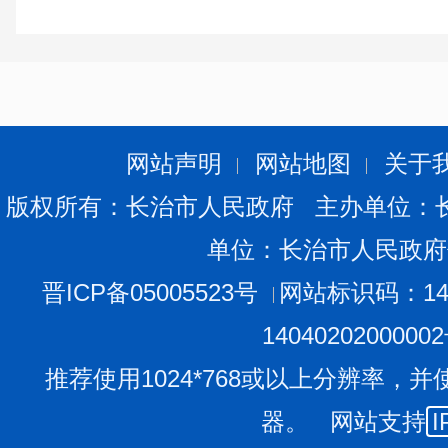
上组织参加“绿剑讲坛”“农业行政执法云课堂”“行政执法大讲
（四）严打违法行为，护航农业高质量发展。按照部省
粮安”“渔政亮剑”等系列专项执法行动，集中力量严厉打
为，积极回应农民群众急难愁盼，有力保障了全市粮食安
全。今年，全市累计出动执法人员2600余人次，查办农业
网站声明
网站地图
关于
件65件，移送公安机关案件3件，以精准高效执法确保全
版权所有：长治市人民政府 主办单位：
（五）创优执法方式，优化法治营商环境。梳理公布
单位：长治市人民政府
单和首次轻微免于处罚事项清单，精准把握执法尺度，给
符合“三不罚”（轻微不罚、首违不罚、非主观故意不罚）
晋ICP备05005523号
网站标识码：140
罚”和“轻微免罚”，全市累计办理不予行政处罚案件50件
1404020200000
力度更有温度。全面梳理涉企行政检查事项，推行涉企行政
推荐使用1024*768或以上分辨率，并
单之外无检查”，严格行政检查审批程序，规范使用行政检
器。 网站支持
I
扰”，最大限度减少对企业正常经营的干扰。提升投诉举报