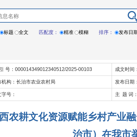
标题
全文
匹配度：
精准
模糊
排序：
发布日
引 号：000014349012340512/2025-00103
成文时间：
布机构：长治市农业农村局
发布日期：
文字号：
主 题 词
西农耕文化资源赋能乡村产业融
治市）在我市