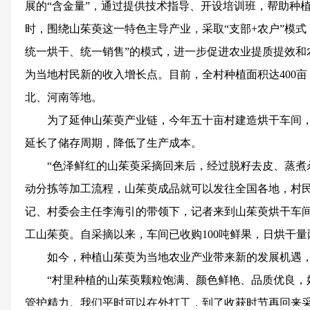
展的“含金量”，通过提供技术指导、开设培训班，帮助种
时，围绕山茱萸这一特色主导产业，采取“支部+农户”模式
统一烘干、统一销售”的模式，进一步促进农业提质提效和
为当地村民新的收入增长点。目前，全村种植面积达400亩，
北、河南等地。
为了延伸山茱萸产业链，今年五十亩村建造烘干车间
延长了储存周期，降低了生产成本。
“色泽鲜红的山茱萸采摘回来后，经过脱籽去皮、蒸煮
动分拣等加工流程，山茱萸成品就可以发往全国各地，村民
记、村委会主任李海引的带领下，记者来到山茱萸烘干车
工山茱萸。自采摘以来，车间已收购100吨鲜果，日烘干量
如今，种植山茱萸为当地农业产业带来新的发展机遇
“村里种植的山茱萸颗粒饱满、颜色鲜艳、品质优良，
管护精力。我们平时可以在外打工，到了收获时节再回来采