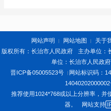
年，通过种植山茱萸，我们一家人有了更多收入，日子过得
近年来，西井镇依托山茱萸做文章，充分发挥丰富的
山茱萸规模化种植。如今，西井镇共有16个村种植，种植面
4000元左右。
“五十亩村将以市场为导向，扩大种植规模，不断深化
网站声明
网站地图
关于
链，提升山茱萸附加值，形成以山茱萸种植、深加工、仓
版权所有：长治市人民政府 主办单位：
发展链，持续壮大村集体经济，带动农民稳定增收，以产业
单位：长治市人民政府
划，李海引脸上满是憧憬。(长治日报)
晋ICP备05005523号
网站标识码：140
1404020200000
推荐使用1024*768或以上分辨率，并
器。 网站支持
I