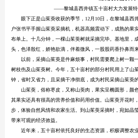
——黎城县西井镇五十亩村大力发展特
眼下正是山茱萸收获的季节，12月10日，在黎城县
户张书平手握山茱萸采摘机，机器高频震动下，成熟的果
布单上。十几分钟，一棵山茱萸树就采摘完毕。基地里，
头，色泽殷红，娇艳欲滴，伴着微风，一股股药香扑鼻而
以前，采摘山茱萸是件麻烦事，村民需要爬上树一颗
树枝伤及山茱萸树。今年，五十亩村的部分村民用上了山
钟，省时又省力，且采摘干净彻底，成为村民采摘山茱萸
山茱萸，俗称枣皮，又称山萸肉，果实呈椭圆形，颜
其果实还具有很高的营养价值和药用价值。山茱萸开花时
步，体验自然风情和农家生活。到山茱萸采摘时，宛如晶
带来可观的经济效益。
近年来，五十亩村依托良好的生态资源，积极调整农