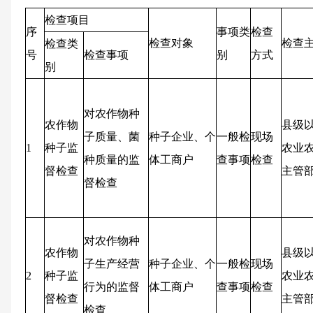
检查项目
序
事项类
检查
检查对象
检查
检查类
号
检查事项
别
方式
别
对农作物种
农作物
县级
子质量、菌
种子企业、个
一般检
现场
1
种子监
农业
种质量的监
体工商户
查事项
检查
督检查
主管
督检查
对农作物种
农作物
县级
子生产经营
种子企业、个
一般检
现场
2
种子监
农业
行为的监督
体工商户
查事项
检查
督检查
主管
检查