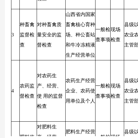
山西省内国家
种畜禽
对种畜禽质
畜禽核心育种
县级
一般检
现场
3
监督检
量安全的监
场、种公畜站
农业
查事项
检查
查
督检查
和牛冷冻精液
主管
生产经营单位
对农药生
农药生产经营
县级
农药监
产、经营、
一般检
现场
4
企业、农药使
农业
督检查
使 用的监督
查事项
检查
用单位及个人
主管
检查
对肥料生
肥料生产经营
县级
肥料监
产、经营、
一般检
现场