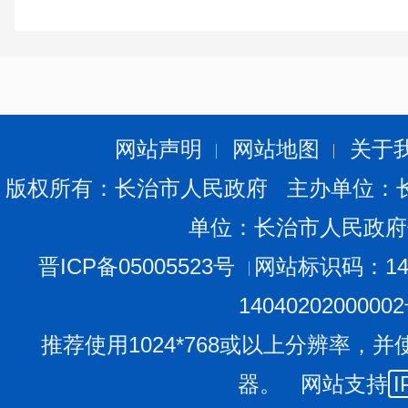
5
企业、肥料使
农业
督检查
使 用的监督
查事项
检查
用单位及个人
主管
检查
饲料及饲料添
对饲料及饲
加剂生产企
县级
网站声明
网站地图
关于
饲料监
一般检
现场
6
料添加剂的
业、饲料及饲
农业
督检查
查事项
检查
版权所有：长治市人民政府 主办单位：
监督检查
料添加剂使用
主管
单位：长治市人民政府
单位及个人
晋ICP备05005523号
网站标识码：140
对兽药生
兽药生产经营
县级
1404020200000
兽药监
产、经营、
一般检
现场
7
企业，兽药使
农业
推荐使用1024*768或以上分辨率，并
督检查
使 用的监督
查事项
检查
用单位及个人
主管
检查
器。 网站支持
I