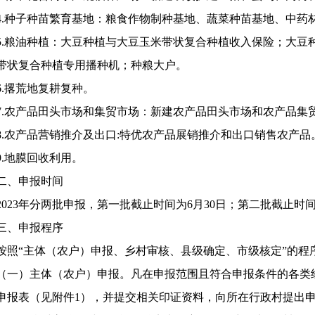
4.种子种苗繁育基地：粮食作物制种基地、蔬菜种苗基地、中药
5.粮油种植：大豆种植与大豆玉米带状复合种植收入保险；大豆
带状复合种植专用播种机；种粮大户。
6.撂荒地复耕复种。
7.农产品田头市场和集贸市场：新建农产品田头市场和农产品集
8.农产品营销推介及出口:特优农产品展销推介和出口销售农产品
9.地膜回收利用。
二、申报时间
2023年分两批申报，第一批截止时间为6月30日；第二批截止时间
三、申报程序
按照“主体（农户）申报、乡村审核、县级确定、市级核定”的程
（一）主体（农户）申报。凡在申报范围且符合申报条件的各类
申报表（见附件1），并提交相关印证资料，向所在行政村提出