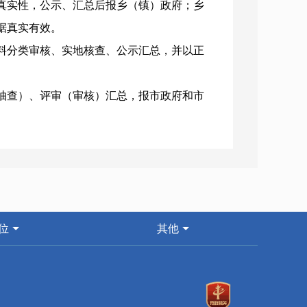
真实性，公示、汇总后报乡（镇）政府；乡
据真实有效。
料分类审核、实地核查、公示汇总，并以正
抽查）、评审（审核）汇总，报市政府和市
报工作，深入宣传补贴政策，组织所有乡
应工作机制，统筹做好市级补贴资金申报发
、挪用补贴资金的，要按照有关规定追究责
位
其他
业良性发展。
抓落实、主体（农户）抓实施的管理职责分
排、申报指导、监督检查、调度服务等。县
资金的验收拨付和监管等工作。