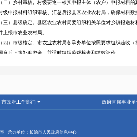
（二）乡村审核。村级要逐一核实申报主体（农户）申报材料的
村级申报材料组织审核、汇总后报县区农业农村局，确保材料数
（三）县级确定。县区农业农村局要组织相关单位对乡镇报送材
件上报市农业农村局。
（四）市级核定。市农业农村局各承办单位按照要求组织验收（
同意后下拨补贴资金，并适时组织监督检查和绩效评价。
四、工作要求
（一）加强组织领导。各县区农业农村局要高度重视补贴资金申
行政村和申报主体对照申报指南（附件1）做好申报；要建立相
作；要压实责任、层层严格审核把关，对弄虚作假、骗取、截留
市政府工作部门
政府直属事业单
要强化补贴对象管理，加强技术、资金和政策服务指导，推进产
（二）明确责任分工。要按照市级统筹指导、县级负总责、乡村
进补贴资金申报发放工作。市级各承办单位根据分工负责统筹安
室 承办单位：长治市人民政府信息中心
业农村局负责申报工作的组织发动、申报主体的核实确定、补贴