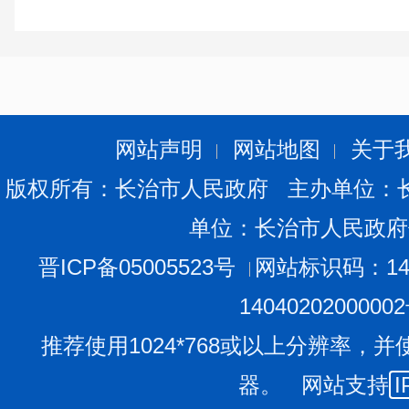
农业品牌累计达到10个。深化京长对口合作，举办10场长
家企业携500余款优质特色农产品精彩亮相，签署多项战
（长治市平顺县、壶关县）入选第三批中国全球重要文化
（五）乡村治理有效提升。持续深化农村改革，有序推
试点工作，发展农业生产托管服务，促进农业适度规模经营
网站声明
网站地图
关于
全面推广农村产权交易和农村集体资产监管平台，推动农村
版权所有：长治市人民政府 主办单位：
县维承家庭农场探索立体种植做法入围农业农村部第六批典
单位：长治市人民政府
国‘和美乡村健康跑’（村跑）长治站活动”等4场国家和省
市乡村文化的传播力和影响力。
晋ICP备05005523号
网站标识码：140
二、2025年工作计划
1404020200000
2025年是完成“十四五”规划的收官之年，是巩固拓
推荐使用1024*768或以上分辨率，并
是贯彻落实党的二十届三中全会精神，进一步全面深化改
器。 网站支持
I
委、市政府关于“三农”工作的部署要求，深入学习运用“千