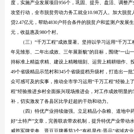
度，实施产业发展项目956个，巩固、提升、盘活、调整产
攻坚行动，全市脱贫劳动力务工就业10.98万人。加大脱
贷2.47亿元，帮助4830户符合条件的脱贫户和监测户发展
元，收益惠及980个村。
（三）“千万工程”成效显著。坚持以学习运用“千万工
年见雏形、二年出成效、三年展新貌”的目标，围绕“一山
持标准上精益求精、建设上精雕细刻、运营上精耕细作、
49个省级精品示范村和345个省级提档升级村，打造出一
众可感可及的实事，推动全市学习运用“千万工程”经验上
程”经验推进乡村全面振兴现场推进会，对工作成效明显的5
补，切实激发了各县区比学赶超的干劲和动力。
（四）特优产业持续做强。立足精品小杂粮、道地中
好“土特产”文章，完善联农带农机制，提升特优产业带动
威胜军牌党参、晋豆豆牌番茄3个“有机旱作·晋品”省域农业