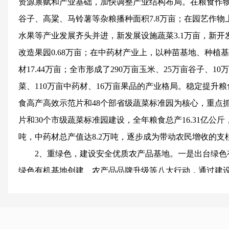
资源禀赋和产业基础，加快调整产业结构布局。在粮食作物上
谷子、高粱、马铃薯等杂粮播种面积7.8万亩；在园艺作
水果等产业发展齐头并进，新发展设施蔬菜3.1万亩，新开
改造果园0.68万亩；在中药材产业上，以种苗基地、种植
材17.44万亩；全市形成了290万亩玉米、25万亩谷子、1
菜、110万亩中药材、16万亩果品的产业格局。稳定提升
食高产高效示范片和48个部省级蔬菜标准园为核心，重点抓
片和30个市级蔬菜标准园建设，全年粮食总产16.31亿公斤
吨，中药材总产值达8.2万吨，逐步成为带动农民增收的支
2、重绿色，建设安全优质农产品基地。一是出台绿色
绿色有机基地创建、农产品品牌升级等八大行动，通过建
示范区等有效措施，促进绿色农业发展；在屯留县召开了
农业示范市现场推进会，对我市推进农业标准化和绿色有
加快农业标准化建设。与市质检部门联合印发了《长治市