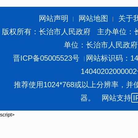
绕我市八大主导及特色产业，组织开展绿色食品和有机农
产技术操作规程49项、有机生产技术操作规程22项，出台
网站声明
网站地图
关于
进屯留县农业标准化创建试点县建设，建设万亩绿色辣椒
版权所有：长治市人民政府 主办单位：
进“三品一标”认证。积极争取“三品一标”认证专项扶持资
单位：长治市人民政府
政府的考核指标，全年新认证“三品”农产品201个，新增产
农产品2个，新认证产品数量和产地面积超过了2016年前
晋ICP备05005523号
网站标识码：140
目前，全市有效使用“三品”标志的产品287个，企业141家，
1404020200000
可持续发展。围绕“一控两减三基本”，狠抓化肥农药减量
推荐使用1024*768或以上分辨率，并
有机肥施用示范片20万亩，在沁县建立减肥增效示范区4万
器。 网站支持
I
亩，化肥施用量减少0.11万吨，下降0.87%；推广病虫害
范区，总面积1.4万亩，完成统防统治作业面积152万亩次，
script>
0.48%。狠抓农业废弃物资源化利用，依托长子禾能、七
范，全市秸秆综合利用率达到88%以上；加快易通环能、
工程建设，完善总结推广壶关以旧换新废弃农膜回收机制，