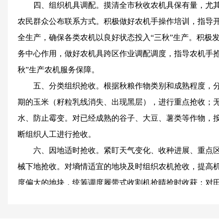
四、组织机具调配。摸清全市秋收农机具保有量，尤
农民群众公布联系方式。积极做好农机手操作培训，指导
全生产，确保各类农机以良好状态投入“三秋”生产。积极
务中心作用，做好农机具跨区作业调配调度，指导农机手抢
秋”生产农机服务保障。
五、分类组织抢收。根据秋粮作物类别和成熟程度，
期的玉米（籽粒乳线消失、出现黑层），进行重点抢收；
水、防止霉变。对已经成熟的谷子、大豆、薯类等作物，
断组织人工进行抢收。
六、因地适时抢收。紧盯天气变化、收种进展、重点
械下地抢收。对墒情适宜的地块及时组织农机抢收，提高
度偏大的地块，统筹调度履带式收割机抢晴抢时收获；对
倒伏的地块，果断组织动员群众人工抢收。
七、及时晾晒烘干。乡村两级要积极协调闲置厂房、