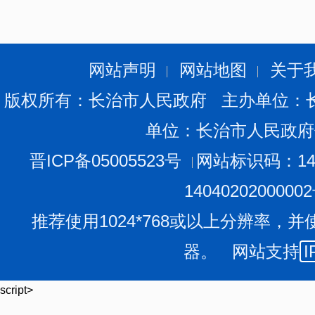
施，满足群众晾晒粮食需求；各县区农业农村部门要做好
干仓储服务点信息，指导具备烘干仓储条件的企业和新型
绝粮食霉变损失，守护秋粮丰收成果。
网站声明
网站地图
关于
八、开展排涝散墒。针对可能出现的农田积水，因地
版权所有：长治市人民政府 主办单位：
及时做好抢排田间积水工作。对积水严重地块，调用机械
单位：长治市人民政府
快疏通沟渠排水，开挖深沟沥水，为农机进地创造条件；
墒，沥出耕层滞水，为适墒播种争取条件。
晋ICP备05005523号
网站标识码：140
九、提升秋种质量。认真落实小麦秋播技术指导意见
1404020200000
落实到地块，适当推迟播种时间，确保全市小麦播种面积
推荐使用1024*768或以上分辨率，并
致短期无法散墒整地的情况，制定积水地块排水降渍技术
器。 网站支持
I
适期适墒播种。加强小麦冬前管理，做好秋季病虫草防治
好基础。
script>
十、强化工作保障。市县农业农村部门要进一步压实