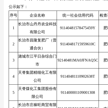
公示如下：
序号
企业名称
统一社会信用代码
检查
长治市山丹丹农业科技
1
91140481578475459Y
肥
有限公司
长治市昌隆复肥厂（普
2
91140481715959610C
肥
通合伙）
潞城市江平日杂综合门
3
92140481MA0JFNAQ5C
肥
市
天脊集团精细化工有限
4
91140481110902638T
肥
公司
天脊煤化工集团股份有
5
911400001109001308
肥
限公司
长治市庄稼旺商贸有限