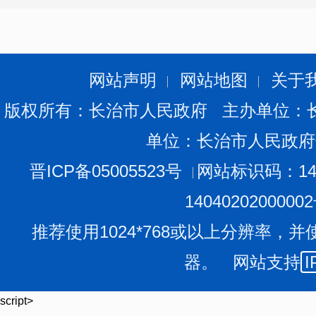
西长井生活垃圾应急填埋场封场治理
3
项目
网站声明
网站地图
关于
4
主城区停车专项治理项目
城
版权所有：长治市人民政府 主办单位：
单位：长治市人民政府
长治市建筑垃圾处置中心
5
市市
晋ICP备05005523号
建设项目
网站标识码：140
1404020200000
长治市餐厨垃圾处置中心
6
市市
推荐使用1024*768或以上分辨率，并
建设项目
器。 网站支持
I
script>