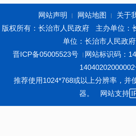
定》，制定了《行政执法责任制度》《行政执法评议考核
《行政执法统计制度》等制度，坚持以案件统计分析、案
网站声明
网站地图
关于
导、年度执法监督考核等为抓手，先后组织开展了行政执
版权所有：长治市人民政府 主办单位：
领域自查自纠等专项行动。每季度对全市案件办理情况进
单位：长治市人民政府
卷评查、一次城市管理执法考核评价，通过实地查看、查
式，强化了对各县区的业务监督指导，有效提升了执法质
晋ICP备05005523号
网站标识码：140
（四）筑牢安全底线，营造安全稳定环境。
扎实推
1404020200000
安全治本攻坚、打通消防
“生命通道”、电动自行车安全隐
推荐使用1024*768或以上分辨率，并
市户外广告和招牌设施设置安全隐患排查，全年共开展各类
器。 网站支持
I
类隐患80余处，发放宣传页3万余份，组织专题学习32场
17305处，发现问题377个，整改完成176个，拆除隐患设
合做好中国——东盟周等10余次重大活动保障，高效完成
岗执勤和高、中考期间执勤服务点设置；扎实推动平安创
和信访维稳，全力营造安全稳定环境。