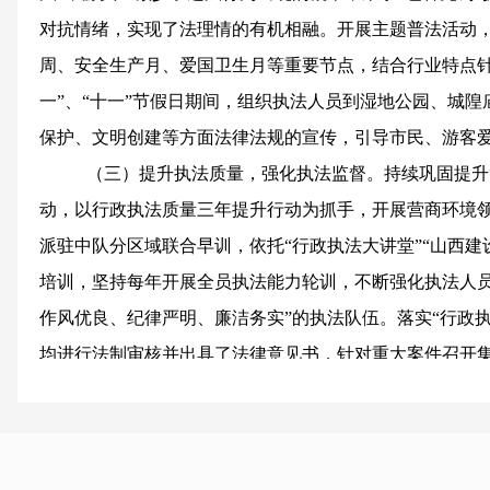
对抗情绪，实现了法理情的有机相融。开展主题普法活动，利
周、安全生产月、爱国卫生月等重要节点，结合行业特点针
一”、“十一”节假日期间，组织执法人员到湿地公园、城
保护、文明创建等方面法律法规的宣传，引导市民、游客
（三）提升执法质量，强化执法监督。
持续巩固提升
动，以行政执法质量三年提升行动为抓手，开展营商环境领
派驻中队分区域联合早训，依托“行政执法大讲堂”“山西建
培训，坚持每年开展全员执法能力轮训，不断强化执法人员
作风优良、纪律严明、廉洁务实”的执法队伍。落实“行政执
均进行法制审核并出具了法律意见书，针对重大案件召开集
公示处罚信息87条，在政府门户网站公示处罚信息35期，
政处罚案件892起，罚款361.67万元（其中，简易程序案件8
件86起，罚款355.14万元）。积极贯彻落实《山西省住