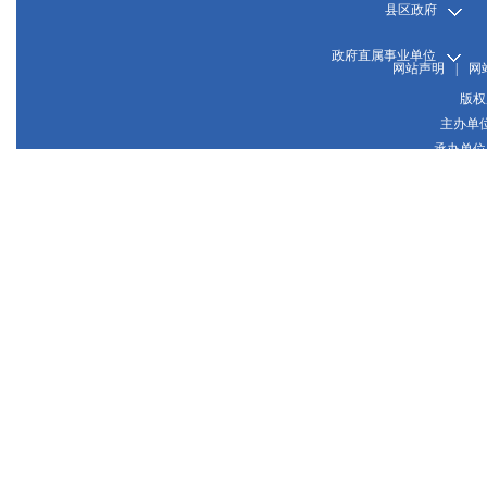
县区政府
政府直属事业单位
网站声明
|
网
版权
主办单
承办单位
晋
网站
晋公网
推荐使用1024*768或