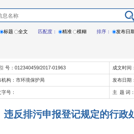
标题
全文
匹配度：
精准
模糊
排序：
发布日
引 号：012340459/2017-01963
成文时间：
布机构：市环境保护局
发布日期：
文字号：
主 题 词
违反排污申报登记规定的行政