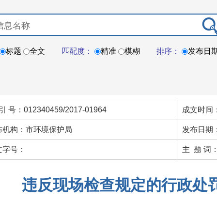
标题
全文
匹配度：
精准
模糊
排序：
发布日
引 号：012340459/2017-01964
成文时间：
布机构：市环境保护局
发布日期：
文字号：
主 题 词
违反现场检查规定的行政处