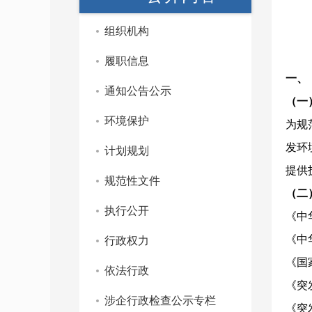
组织机构
履职信息
一
通知公告公示
（
环境保护
为规
发环
计划规划
提供
规范性文件
（
执行公开
《中
《中
行政权力
《国
依法行政
《突
涉企行政检查公示专栏
《突