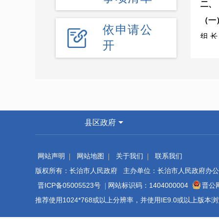
二
（一
依申请公
组 
开
副组
市
成 
市环
市监
县区政府
各县
主要
网站声明
网站地图
关于我们
联系我们
（1
版权所有：长治市人民政府 主办单位：长治市人民政府办公
（2
晋ICP备05005523号
网站标识码：1404000004
晋公网
（3
推荐使用1024*768或以上分辨率，并使用IE9.0或以上版
应急