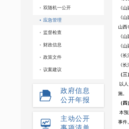
双随机一公开
《山
《山
应急管理
山西
监督检查
《山
财政信息
《山
《长
政策文件
《长
议案建议
（
以人
政府信息
施。
公开年报
（
本预
主动公开
事件
事项清单