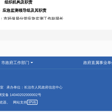
、
组织机构及职责
）应急监测领导组及其职责
长：市环保局分管应急监测工作副局长
长：市环境监测站站长
环境监察支队支队长
员：市环境监测站分管应急监测工作副站长
境监察支队分管应急工作副支队长
测站各科室负责人
市政府工作部门
政府直属事业单
（市、区）环境监测站站长
职责:
）研究确定较大突发环境事件应急监测方案，指导应急监测工作
室 承办单位：长治市人民政府信息中心
）统一调配全市环境监测系统力量和资源，开展辖区内和跨区间
安备 14040202000002号
）按照分级负责原则，参与重大突发环境事件应急监测，指导一
本浏览器。 网站支持
IPV6
监测领导组下设办公室，设在市环境监测站。