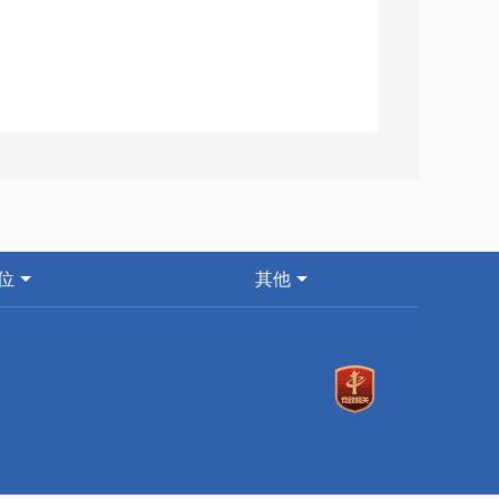
位
其他
的实施。
较大突发环境事件应急监测工作。
般突发环境污染事故应急监测工作。