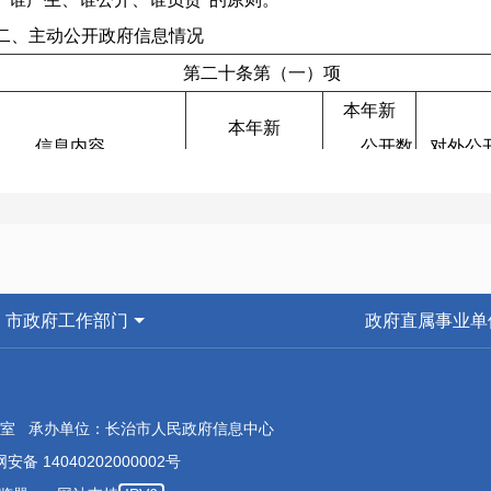
主动公开政府信息情况
第二十条第（一）项
本年新
本年新
信息内容
公开数
对外公
制作数量
量
规章
0
0
规范性文件
2
1
第二十条第（五）项
市政府工作部门
政府直属事业单
信息内容
上一年项目数量
本年增/减
处理决
行政许可
44
-23
6
他对外管理服务事项
46
-7
室 承办单位：长治市人民政府信息中心
第二十条第（六）项
安备 14040202000002号
信息内容
上一年项目数量
本年增/减
处理决