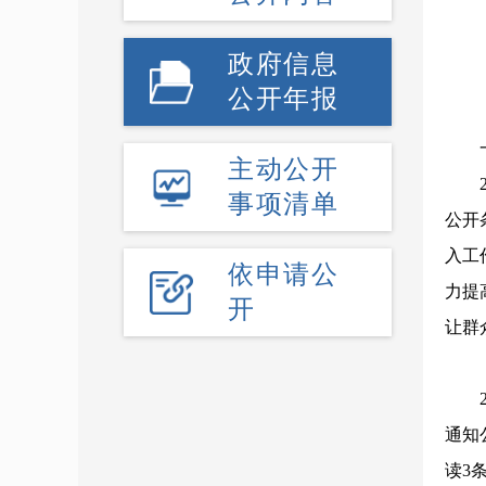
政府信息
公开年报
一
主动公开
20
事项清单
公开
入工
依申请公
力提
开
让群
（
20
通知
读3