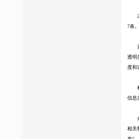
（
20
7条
（
通过
透明
度和
（
积极
信息
（
成立
相关
发”