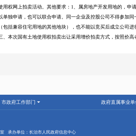
使用权网上拍卖活动。其他要求：1、属房地产开发用地的，申
以单独申请，也可以联合申请。同一企业及控股公司不得参加同
（包括兼容住宅用地的其他地块），也不能以竞买后成立公司进
三、本次国有土地使用权拍卖出让采用增价拍卖方式，按照价高
四、本次拍卖出让的详细资料和具体要求，见拍卖出让文件。申请人可于
10日10时00分到山西省国有建设用地使用权网上交易系统（https://zrzyt
五、申请人可于2025年11月21日9时00分至2025年12月10日
提交申请。竞买保证金的到账截止时间为2025年12月10日10时00
六、本次国有土地使用权拍卖活动定于2025年12月11日10时
市政府工作部门
政府直属事业单
。
七、其他需要公告的事项：
1、成交价款仅指土地出让金，不包含受让人应缴纳的其他相关
室 承办单位：长治市人民政府信息中心