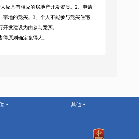
请人应具有相应的房地产开发资质。2、申请
一宗地的竞买。3、个人不能参与竞买住宅
行开发建设为由参与竞买。
者得原则确定竞得人。
2025年11月21日9时00分至2025年
.shanxi.gov.cn/sxjy/）获取拍卖出让文
10时00分到山西省国有建设用地使用权网上交易
分。
00分在山西省国有建设用地使用权网上交易系统
位
其他
税费。