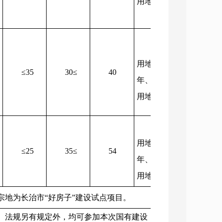
用地
40年
住宅
用地70
≤35
30≤
40
21725
年、商业
5
用地40年
住宅
用地70
≤25
35≤
54
3575
年、商业
用地40年
7号宗地为长治市“好房子”建设试点项目。
、法规另有规定外，均可参加本次国有建设