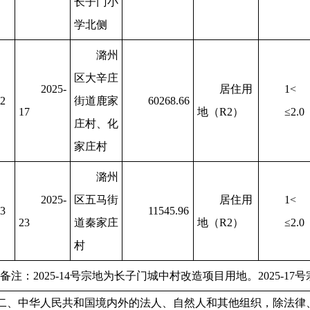
长子门小
学北侧
潞州
区大辛庄
2025-
居住用
1<
2
街道鹿家
60268.66
17
地（R2）
≤2.0
庄村、化
家庄村
潞州
2025-
区五马街
居住用
1<
3
11545.96
23
道秦家庄
地（R2）
≤2.0
村
备注：2025-14号宗地为长子门城中村改造项目用地。2025-1
二、中华人民共和国境内外的法人、自然人和其他组织，除法律