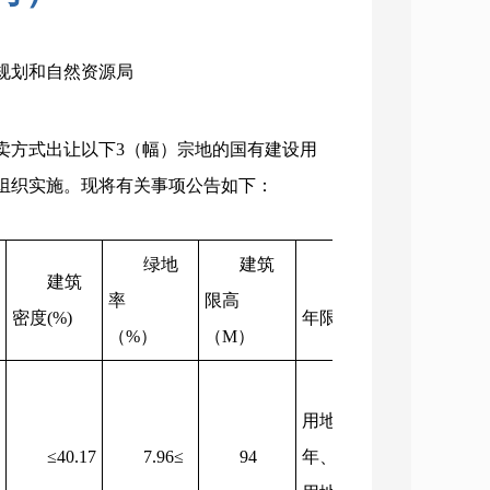
市规划和自然资源局
卖方式出让以下3（幅）宗地的国有建设用
组织实施。现将有关事项公告如下：
绿地
建筑
起始
建筑
出让
率
限高
价 （万
密度(%)
年限
（%）
（M）
元）
住宅
用地70
≤40.17
7.96≤
94
年、商业
8200