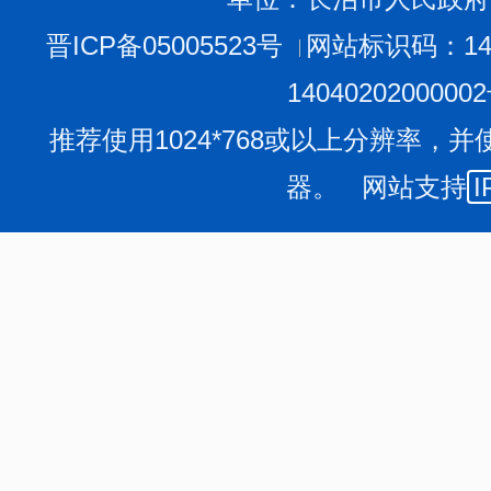
第八条，不动产以不动产单元为基本单位进行登记。
不动产登记机构应当按照国务院国土资源主管部门的
晋ICP备05005523号
网站标识码：140
不动产登记簿应当记载以下事项：
1404020200000
(一)不动产的坐落、界址、空间界限、面积、用途等
推荐使用1024*768或以上分辨率，并
(二)不动产权利的主体、类型、内容、来源、期限、
器。 网站支持
I
(三)涉及不动产权利限制、提示的事项;
(四)其他相关事项。
第九条，不动产登记簿应当采用电子介质，暂不具备
产登记机构应当明确不动产登记簿唯一、合法的介质形式
不动产登记簿采用电子介质的，应当定期进行异地备
形式。
第十条，不动产登记机构应当依法将各类登记事项准
记簿。任何人不得损毁不动产登记簿，除依法予以更正外
第十一条，不动产登记工作人员应当具备与不动产登