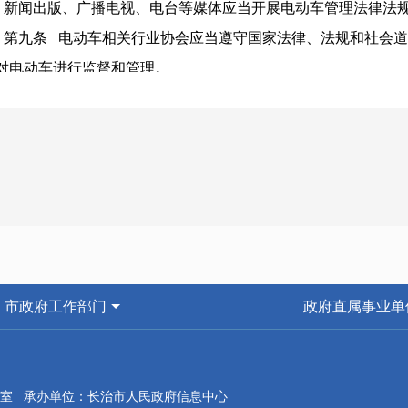
新闻出版、广播电视、电台等媒体应当开展电动车管理法律法
第九条 电动车相关行业协会应当遵守国家法律、法规和社会
对电动车进行监督和管理。
第十条 鼓励单位和个人举报与电动车有关的违法行为。有关
的投诉举报及时调查处理，并将处理结果反馈投诉举报人。
第二章 车辆管
第十一条 在本市生产和销售的电动车应当符合有关国家标准。
第十二条 电动车生产者应当按照国家有关规定，并严格按照
第十三条 电动车销售者应当建立进货、实名制销售台账。销
并告知所售电动车的安全驾驶知识和注意事项。
市政府工作部门
政府直属事业单
禁止销售拼装、加装、改装的电动车。
第十四条 电动车维修者应当建立维修台账，在维修过程中不
第十五条 电动车销售者、维修者、废旧电动车回收者应当提
室 承办单位：长治市人民政府信息中心
，并将收集的废旧铅蓄电池交由生产企业回收利用或者交由具有