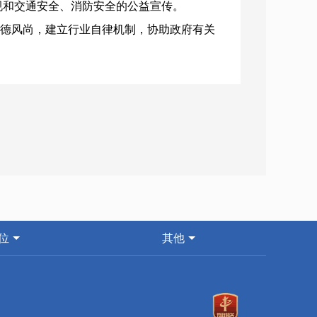
规和交通安全、消防安全的公益宣传。
道德风尚，建立行业自律机制，协助政府有关
部门应当向社会公布接受投诉举报的方式，对
理
国家标准组织生产。
售时，应当向消费者提供产品质量合格证和发
位
其他
得改变车辆的外形特征与技术参数。
供电动车废旧铅蓄电池更换、回收服务，建立
危险废物经营资质的单位统一处理。