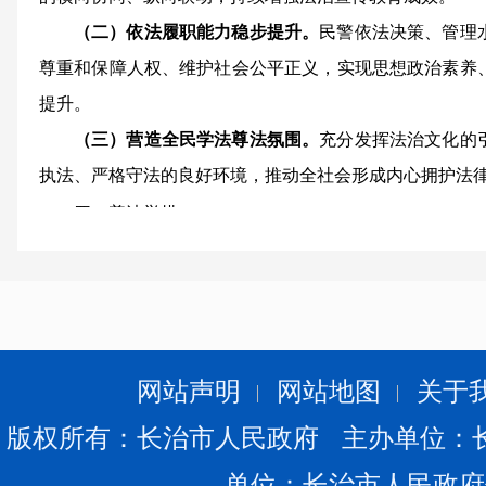
（二）依法
履职
能力
稳步提升
。
民警依法决策、管理
尊重和保障人权、维护社会公平正义，实现思想政治素养
提升。
（三）
营造全民学法尊法氛围
。
充分发挥法治文化的
执法、严格守法的良好环境，推动全社会形成内心拥护法
四、普法举措
1.利用“1.10”警察节、“4.15”国家安全教育日、“5.1
际禁毒日、“12.4”国家宪法日等特殊节点开展主题宣传
种；完成时间：全年）
2.依托“两微一抖”平台，发布普法案例、普法视频
网站声明
网站地图
关于
间：全年）
版权所有：长治市人民政府 主办单位：
3.开展法治练兵培训、执法资格考试。（责任单位：
间：全年）
单位：长治市人民政府